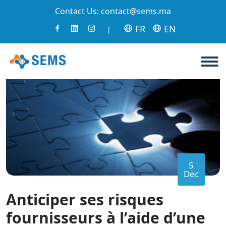
Contact Us:
contact@sems.ma
FR
EN
|
5
Dec
Anticiper ses risques
fournisseurs à l’aide d’une