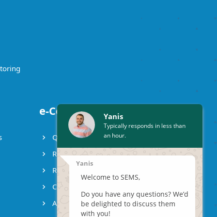
toring
e-Certificates
Yanis
Typically responds in less than
an hour.
s
Qualification certificate
Reference certificate
Yanis
Release certificate
Welcome to SEMS,
Certificate of turnover
Do you have any questions? We’d
And others ..
be delighted to discuss them
with you!