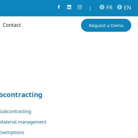
FR
EN
|
Contact
Request a Demo
bcontracting
Subcontracting
Material management
Exemptions