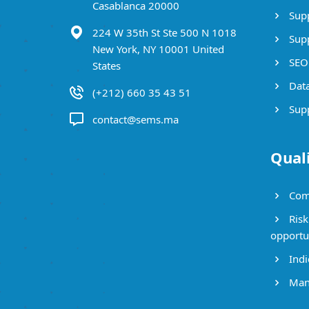
Casablanca 20000
Supp
224 W 35th St Ste 500 N 1018
Supp
New York, NY 10001 United
SEO 
States
Data
(+212) 660 35 43 51
Supp
contact@sems.ma
Qual
Com
Risk
opportu
Indi
Mana