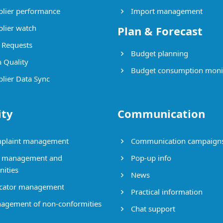
lier performance
Import management
lier watch
Plan & Forecast
Requests
Budget planning
 Quality
Budget consumption moni
lier Data Sync
ity
Communication
plaint management
Communication campaign
 management and
Pop-up info
nities
News
cator management
Practical information
gement of non-conformities
Chat support