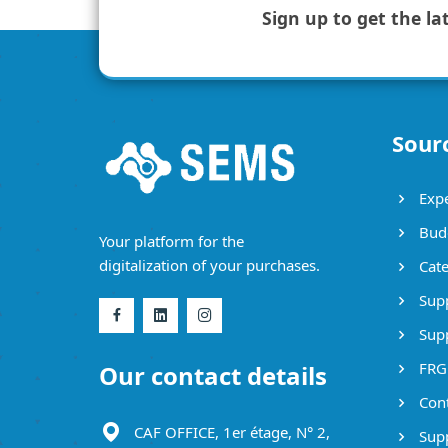
Sign up to get the la
Sour
Expe
Bud
Your platform for the
digitalization of your purchases.
Cate
Supp
Supp
FRG
Our contact details
Cont
CAF OFFICE, 1er étage, N° 2,
Supp