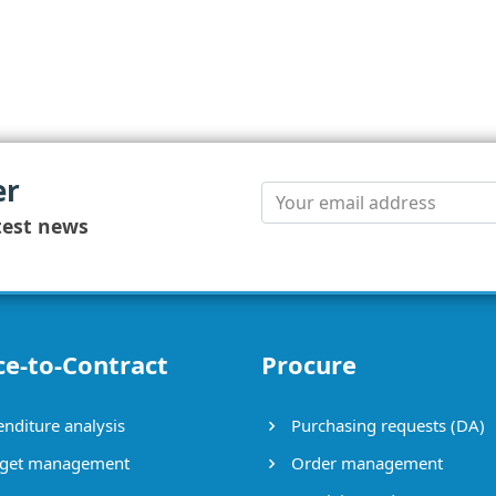
ancer une pétition en ligne Ghana
plateforme de pétition Ghana
créer une pétition en ligne Ghana
comment créer une 
nterpellation en ligne Ghana
interpellation Ghana
lancer une interpellation en ligne Ghana
plateforme d’interpellation
oit interpellation citoyenne Ghana
interpellation citoyenne Ghana
interpellation citoyenne Maroc Ghana
interpellation
e signalement citoyen Ghana
plateforme de signalement citoyen en ligne Ghana
signalement citoyen Maroc Ghana
lanc
a
application citoyenne Ghana
application de la participation citoyenne Ghana
application pour les villes Ghana
applicat
 territoriales Ghana
palteforme numérique pour la participation citoyenne Ghana
plateforme pour la consultation citoy
il en ligne de participation citoyenne Ghana
plateforme d'accompagnement pour la consultation citoyenne Ghana
solut
nal de la participation citoyenne Ghana
la boîte à outils de participation citoyenne en ligne Ghana
Plateforme Collaborat
er
test news
ce-to-Contract
Procure
nditure analysis
Purchasing requests (DA)
get management
Order management