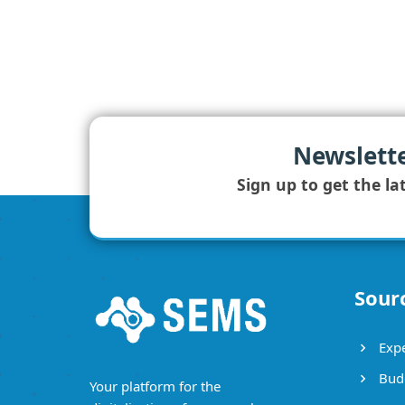
droit de pétition Ghana
outils de création de pétition Ghana
plateforme de pétition Ghana
l
interpellation Ghana
droit d' interpellation Ghana
outils d’interpellation Ghana
plateforme d’i
interpellation en ligne Ghana
exemple d’interpellation Ghana
liste d’interpellations Ghana
dr
plateforme d’interpellation Ghana
signalement citoyen Ghana
alerte citoyen Ghana
outils d
application de signalement citoyen Ghana
application de signalement citoyen en ligne Ghan
application pour les collectivités territoriales MAROC Ghana
application pour les collectivités
participation citoyenne en ligne Ghana
outil de la participation citoyenne en ligne Ghana
out
projet de participation citoyenne Ghana
plateforme digitale participative Ghana
portail natio
Contributions citoyennes Ghana
consultation citoyenne en ligne Ghana
Newslett
Sign up to get the la
Sour
Expe
Bud
Your platform for the