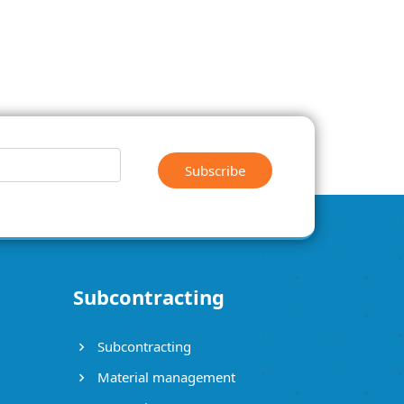
pétition Ghana
pétition en ligne Ghana
exemple de pétition Ghana
liste de pétitions Ghana
 Ghana
créer une interpellation en ligne Ghana
comment créer une interpellation Ghana
 citoyenne conseil communal Ghana
plateforme d’interpellation Ghana
er une application de signalement citoyen en ligne Ghana
ion pour les communes Ghana
application pour les communes MAROC Ghana
enne Ghana
spécialiste de consultation citoyenne Ghana
ions de la participation citoyenne Ghana
outils de la participation citoyenne Ghana
ive de Participation CitoyennePlateforme de consultation citoyenne Ghana
Subscribe
Subcontracting
Subcontracting
Material management