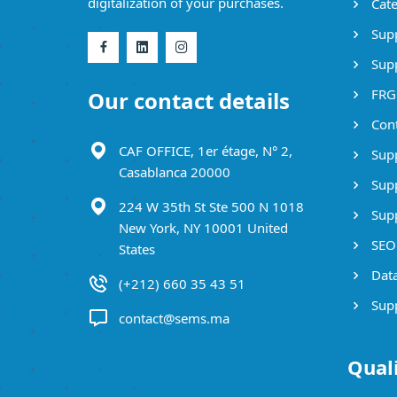
digitalization of your purchases.
Cate
Supp
Supp
FRG
Our contact details
Cont
CAF OFFICE, 1er étage, N° 2,
Supp
Casablanca 20000
Supp
224 W 35th St Ste 500 N 1018
Supp
New York, NY 10001 United
SEO 
States
Data
(+212) 660 35 43 51
Supp
contact@sems.ma
Qual