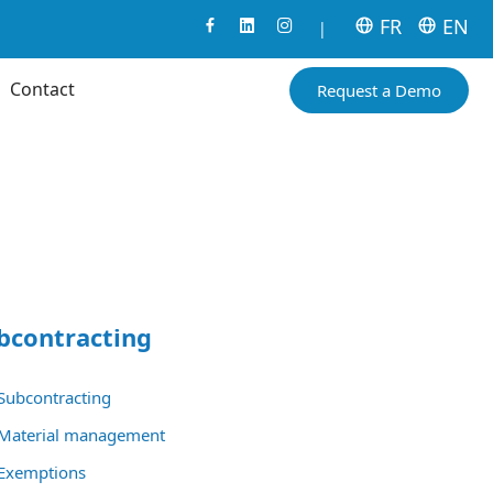
FR
EN
|
Contact
Request a Demo
bcontracting
Subcontracting
Material management
Exemptions